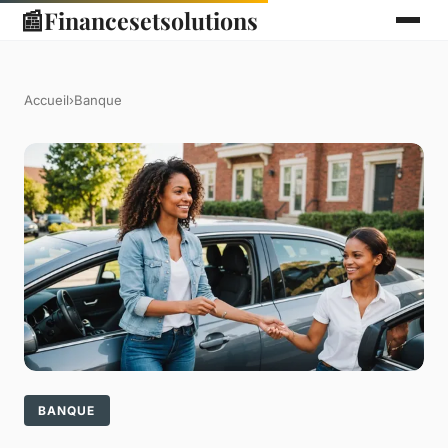
📰
Financesetsolutions
Accueil
›
Banque
BANQUE