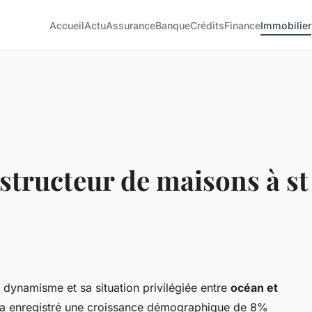
Accueil
Actu
Assurance
Banque
Crédits
Finance
Immobilier
structeur de maisons à st
 dynamisme et sa situation privilégiée entre
océan et
 a enregistré une croissance démographique de 8%