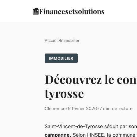
📰
Financesetsolutions
Accueil
›
Immobilier
IMMOBILIER
Découvrez le con
tyrosse
Clémence
•
9 février 2026
•
7 min de lecture
Saint-Vincent-de-Tyrosse séduit par son
campagne
. Selon l'INSEE, la commune