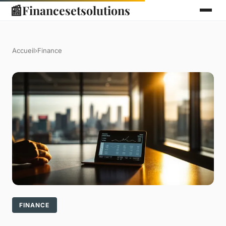
📰
Financesetsolutions
Accueil
›
Finance
FINANCE