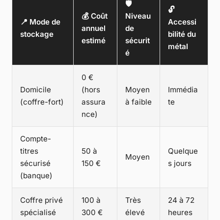
🛡️
🔓
💰 Coût
Niveau
📍 Mode de
Accessi
annuel
de
stockage
bilité du
estimé
sécurit
métal
é
0 €
Domicile
(hors
Moyen
Immédia
(coffre-fort)
assura
à faible
te
nce)
Compte-
titres
50 à
Quelque
Moyen
sécurisé
150 €
s jours
(banque)
Coffre privé
100 à
Très
24 à 72
spécialisé
300 €
élevé
heures